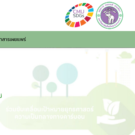
กสารเผยแพร่
่