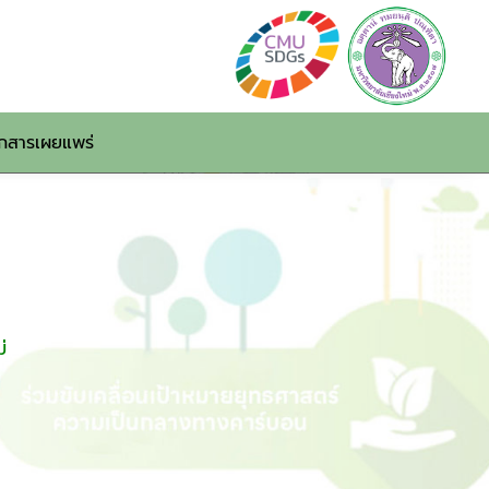
กสารเผยแพร่
่